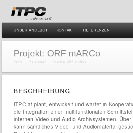
UNSER ANGEBOT
KONTAKT
REFERENZEN
Projekt: ORF mARCo
Home
-
Referenzen
-
Projekt: ORF mARCo
BESCHREIBUNG
ITPC.at plant, entwickelt und wartet in Kooperat
die Integration einer multifunktionalen Schnittst
internen Video und Audio Archivsystemen. Über d
kann sämtliches Video- und Audiomaterial gesuch