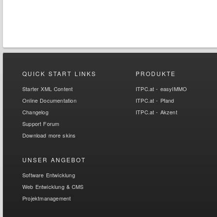
QUICK START LINKS
PRODUKTE
Starter XML Content
ITPC.at - easyIMMO
Online Documentation
ITPC.at - Pfand
Changelog
ITPC.at - Akzent
Support Forum
Download more skins
UNSER ANGEBOT
Software Entwicklung
Web Entwicklung & CMS
Projektmanagement