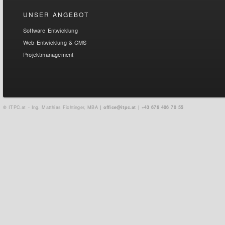
UNSER ANGEBOT
Software Entwicklung
Web Entwicklung & CMS
Projektmanagement
©
ITPC.at - Ing. Matthias Fichtinger, MBA
| office@itpc.at | +43 676 406 70 55