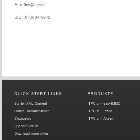
E: office@itpc.at
UID: ATU60479912
QUICK START LINKS
PRODUKTE
Starter XML Content
ITPC.at - easyIMMO
Online Documentation
ITPC.at - Pfand
Changelog
ITPC.at - Akzent
Support Forum
Download more skins