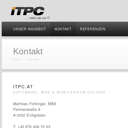
UNSER ANGEBOT
KONTAKT
REFERENZEN
Kontakt
Home
-
Kontakt
ITPC.AT
SOFTWARE, WEB & MOBILEENTWICKLUNG
Matthias Fichtinger, MBA
Flettnerstraße 8
A-3032 Eichgraben
T: +43 676 406 70 55