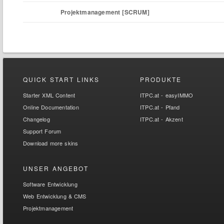
Projektmanagement [SCRUM]
QUICK START LINKS
PRODUKTE
Starter XML Content
ITPC.at - easyIMMO
Online Documentation
ITPC.at - Pfand
Changelog
ITPC.at - Akzent
Support Forum
Download more skins
UNSER ANGEBOT
Software Entwicklung
Web Entwicklung & CMS
Projektmanagement